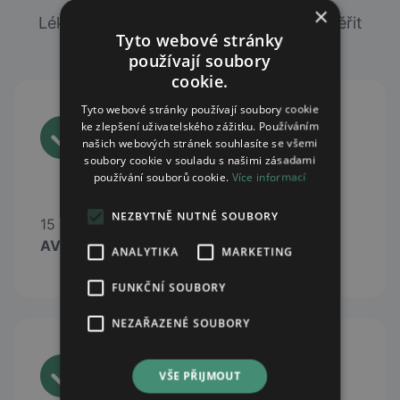
×
Lékárny, ve kterých si můžete online ověřit
Tyto webové stránky
dostupnost léků skladem.
používají soubory
cookie.
Tyto webové stránky používají soubory cookie
ke zlepšení uživatelského zážitku. Používáním
našich webových stránek souhlasíte se všemi
soubory cookie v souladu s našimi zásadami
používání souborů cookie.
Více informací
NEZBYTNĚ NUTNÉ SOUBORY
15 lékáren lékáren sítě
AVE Lékárna
ANALYTIKA
MARKETING
FUNKČNÍ SOUBORY
NEZAŘAZENÉ SOUBORY
VŠE PŘIJMOUT