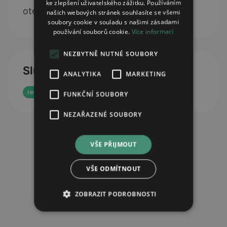
ke zlepšení uživatelského zážitku. Používáním
otevřít web
našich webových stránek souhlasíte se všemi
soubory cookie v souladu s našimi zásadami
používání souborů cookie.
Více informací
NEZBYTNĚ NUTNÉ SOUBORY
Služby
ANALYTIKA
MARKETING
rezervace eReceptu
FUNKČNÍ SOUBORY
NEZAŘAZENÉ SOUBORY
VŠE PŘIJMOUT
VŠE ODMÍTNOUT
ZOBRAZIT PODROBNOSTI