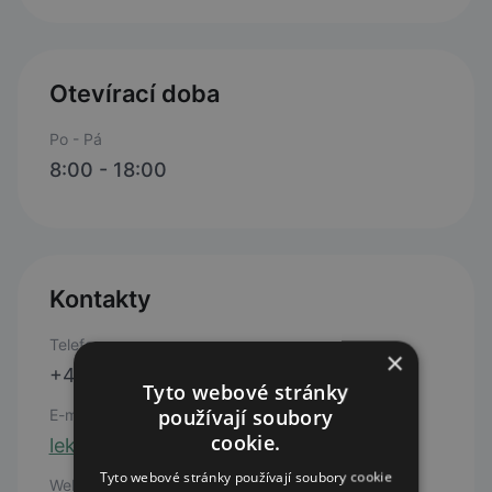
Otevírací doba
Po - Pá
8:00 - 18:00
Kontakty
Telefon
×
+420 605 457 437
Tyto webové stránky
používají soubory
E-mail
cookie.
lekarna.olsanka@centrum.cz
Tyto webové stránky používají soubory cookie
Web