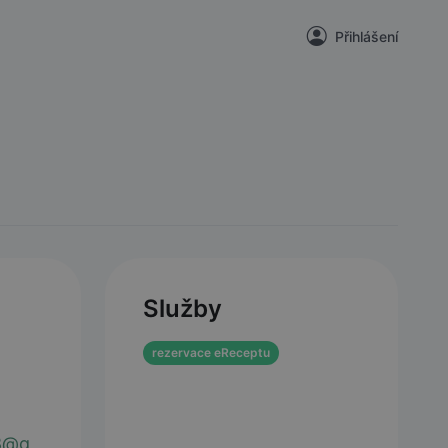
Přihlášení
Služby
rezervace eReceptu
38@g