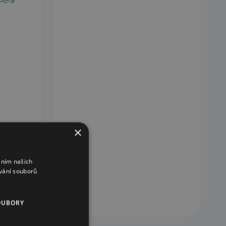
×
áním našich
vání souborů
OUBORY