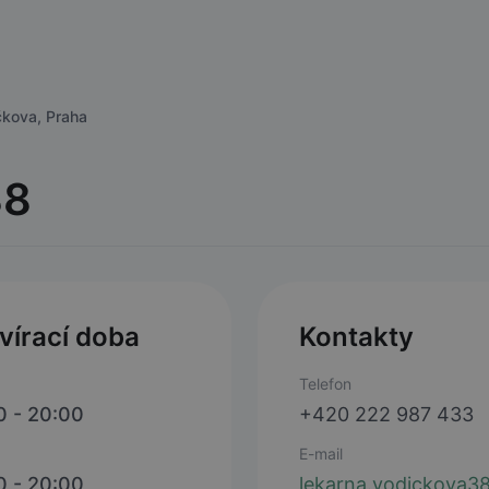
čkova, Praha
38
vírací doba
Kontakty
Telefon
0 - 20:00
+420 222 987 433
E-mail
0 - 20:00
lekarna.vodickova