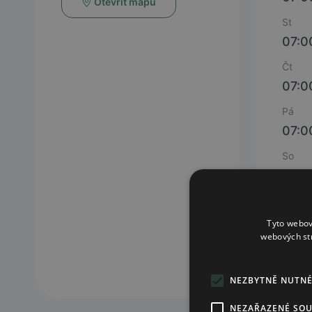
Otevřít mapu
St
07:0
Čt
07:0
Pá
07:0
So
09:0
Ne
- 20
Tyto webov
webových st
státn
NEZBYTNĚ NUTN
NEZAŘAZENÉ SO